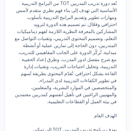
تُعد دورة تدريب المدربين TOT من البرامج التدريبية
الأساسية التي تهدف إلى بناء فهم نظري متقدم لأسس
ومهارات تطوير وتقديم البرامج التدريبية بأسلوب
احترافي وفعّال. تم تصميم هذه الدورة لتزويد
المشاركين بالمعرفة النظرية اللازمة لفهم ديناميكيات
التعلم، وتصميم المحتوى التدريبي، وتقنيات التواصل مع
المتدربين، دون الحاجة إلى تمارين عملية أو أنشطة
ميدانية. تُركّز الدورة على الجانب المفاهيمي للتدريب،
مع شرح مفصل لدور المدرب، وطرق إعداد الحقيبة
التدريبية، وتحليل احتياجات التدريب، وتقنيات إدارة
القاعة بشكل احترافي. تُقدّم المحتوى بطريقة تُسهم
في تطوير الكفاءات التدريبية لدى المدراء،
والمتخصصين في الموارد البشرية، والمعلمين،
والمهنيين الراغبين في تأهيل أنفسهم كمدربين معتمدين
في بيئة العمل أو القطاعات التعليمية.
الهدف العام
يهدف برنامج تدريب المدربين TOT إلى تمكين