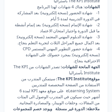
The KPI Institute بأستراليا
الشهادات
: هناك 4 شهادات لهذا البرنامج
1- شهادة الحضور (نسخة إلكترونية): بعد المشاركة
في الدورة التدريبية لمدة 5 أيام
2- شهادة الإتمام (نسخة إلكترونية): بعد إتمام أنشطة
ما قبل الدورة واجتياز امتحان الاعتماد
3- شهادة الدبلوم المهني المعتمد (نسخة إلكترونية):
بعد اكمال جميع المراحل الثلاث لتجربة التعلم بنجاح.
4- شهادة حضور التطوير المهني المستمر CPD
(نسخة إلكترونية): بمجرد حصولك على الشهادة
الاحترافية بنجاح.
الجهة المانحة للشهادات:
تصدر الشهادات من The KPI
Institute بأستراليا
موقعThe KPI Institute:
سيتمكن المتدرب من
الاستفادة من الصفحة المخصصة للمتدربين
eLearning System على موقع معهد KPI لمدة 6
أشهر حيث سيكون في المتدرب الوصول الى المئات
من المقالات، وحلقات الوبينار، والمصادرة المجانية.
ملاحظة: الدورة غير مسجلة ويوجد خصم للمجموعات