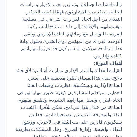
والمناقشات الجماعية وتمارين لعب الأدوار ودراسات
الحالة، سيكتسب المشاركون فهمًا لكيفية التفكير
النقدي من أجل اتخاذ القرارات التي هي في مصلحة
مؤسساتهم. بالإضافة إلى ذلك، ستتاح للمشاركين
الفرصة للتواصل مع زملائهم القادة الإداريين وتلقي
التوجيه الفردي من المهنيين ذوي الخبرة. بحلول نهاية
هذا البرنامج، سيكون المشاركون قد عززوا مهاراتهم
كقادة وإداريين
أهداف الدورة:
القيادة الفعالة والتميز الإداري مهارات أساسية لأي قائد
ناجح. يقدم هذا المساق نظرة متعمقة على أسس
القيادة الإدارية ويستكشف نظريات وصفات القائد
العظيم. سيتعلم المشاركون كيفية تطوير مهاراتهم في
اتخاذ القرار، وصقل مهاراتهم البشرية، وتطبيق مفهوم
القيادة. من خلال هذا البرنامج، يمكن للأفراد اكتساب
الثقة والمعرفة اللازمتين ليصبحوا قائدين فعالين.
سيكونون قادرين على بث الثقة في الآخرين، ووضع
أهداف واضحة، وإدارة الصراع، وحل المشكلات بطريقة
فعالة. هذه الدورة ضرورية لأي شخص يتطلع إلى