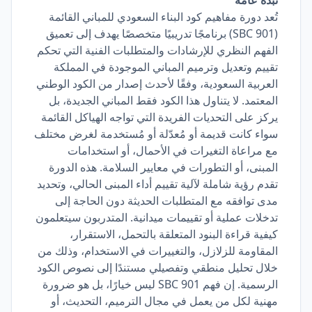
نبذة عامة
تُعد دورة مفاهيم كود البناء السعودي للمباني القائمة
(SBC 901) برنامجًا تدريبيًا متخصصًا يهدف إلى تعميق
الفهم النظري للإرشادات والمتطلبات الفنية التي تحكم
تقييم وتعديل وترميم المباني الموجودة في المملكة
العربية السعودية، وفقًا لأحدث إصدار من الكود الوطني
المعتمد. لا يتناول هذا الكود فقط المباني الجديدة، بل
يركز على التحديات الفريدة التي تواجه الهياكل القائمة
سواء كانت قديمة أو مُعدّلة أو مُستخدمة لغرض مختلف
مع مراعاة التغيرات في الأحمال، أو استخدامات
المبنى، أو التطورات في معايير السلامة. هذه الدورة
تقدم رؤية شاملة لآلية تقييم أداء المبنى الحالي، وتحديد
مدى توافقه مع المتطلبات الحديثة دون الحاجة إلى
تدخلات عملية أو تقييمات ميدانية. المتدربون سيتعلمون
كيفية قراءة البنود المتعلقة بالتحمل، الاستقرار،
المقاومة للزلازل، والتغييرات في الاستخدام، وذلك من
خلال تحليل منطقي وتفصيلي مستندًا إلى نصوص الكود
الرسمية. إن فهم SBC 901 ليس خيارًا، بل هو ضرورة
مهنية لكل من يعمل في مجال الترميم، التحديث، أو