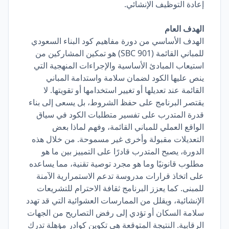
إعادة التوظيف الإنشائي.
الهدف العام
الهدف الأساسي من دورة مفاهيم كود البناء السعودي
للمباني القائمة (SBC 901) هو تمكين المشاركين من
استيعاب المبادئ الأساسية والإجراءات المنهجية التي
ينص عليها الكود لضمان سلامة واستدامة المباني
القائمة عند تعديلها أو تغيير استخدامها أو تقويتها. لا
يقتصر البرنامج على حفظ الشروط، بل يسعى إلى بناء
قدرة المتدرب على تفسير متطلبات الكود في سياق
الواقع العملي للمباني القائمة، وفهم لماذا بعض
التعديلات مقبولة وأخرى غير مسموحة. من خلال هذه
الدورة، يصبح المتدرب قادرًا على التمييز بين ما هو
مطلوب قانونيًا وما هو مجرد توصية تقنية، مما يساعده
على اتخاذ قرارات مدروسة تدعم الاستمرارية الآمنة
للمبنى. كما يعزز البرنامج ثقافة الاحترام للتشريعات
الإنشائية، ويقلل من الممارسات العشوائية التي قد تهدد
سلامة السكان أو تؤدي إلى رفض التصاريح من الجهات
الرقابية. النتيجة المتوقعة هي تكوين كوادر مؤهلة تدرك