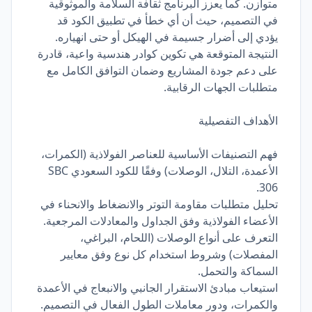
متوازن. كما يعزز البرنامج ثقافة السلامة والموثوقية
في التصميم، حيث أن أي خطأ في تطبيق الكود قد
يؤدي إلى أضرار جسيمة في الهيكل أو حتى انهياره.
النتيجة المتوقعة هي تكوين كوادر هندسية واعية، قادرة
على دعم جودة المشاريع وضمان التوافق الكامل مع
متطلبات الجهات الرقابية.
الأهداف التفصيلية
فهم التصنيفات الأساسية للعناصر الفولاذية (الكمرات،
الأعمدة، التلال، الوصلات) وفقًا للكود السعودي SBC
306.
تحليل متطلبات مقاومة التوتر والانضغاط والانحناء في
الأعضاء الفولاذية وفق الجداول والمعادلات المرجعية.
التعرف على أنواع الوصلات (اللحام، البراغي،
المفصلات) وشروط استخدام كل نوع وفق معايير
السماكة والتحمل.
استيعاب مبادئ الاستقرار الجانبي والانبعاج في الأعمدة
والكمرات، ودور معاملات الطول الفعال في التصميم.