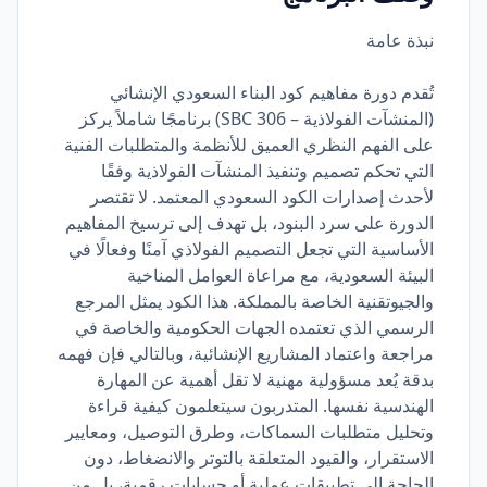
نبذة عامة
تُقدم دورة مفاهيم كود البناء السعودي الإنشائي
(المنشآت الفولاذية – SBC 306) برنامجًا شاملاً يركز
على الفهم النظري العميق للأنظمة والمتطلبات الفنية
التي تحكم تصميم وتنفيذ المنشآت الفولاذية وفقًا
لأحدث إصدارات الكود السعودي المعتمد. لا تقتصر
الدورة على سرد البنود، بل تهدف إلى ترسيخ المفاهيم
الأساسية التي تجعل التصميم الفولاذي آمنًا وفعالًا في
البيئة السعودية، مع مراعاة العوامل المناخية
والجيوتقنية الخاصة بالمملكة. هذا الكود يمثل المرجع
الرسمي الذي تعتمده الجهات الحكومية والخاصة في
مراجعة واعتماد المشاريع الإنشائية، وبالتالي فإن فهمه
بدقة يُعد مسؤولية مهنية لا تقل أهمية عن المهارة
الهندسية نفسها. المتدربون سيتعلمون كيفية قراءة
وتحليل متطلبات السماكات، وطرق التوصيل، ومعايير
الاستقرار، والقيود المتعلقة بالتوتر والانضغاط، دون
الحاجة إلى تطبيقات عملية أو حسابات رقمية، بل من