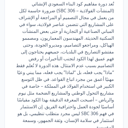
تُعد دورة مفاهيم كود البناء السعودي الإنشائي
(المنشآت الفولاذية – SBC 306) ضرورة حاسمة لكل
من يعمل في مجال التصميم أو المراجعة أو الإشراف
على المشاريع التي تتضمن عناصر فولاذية، سواء في
المباني الصناعية أو التجارية أو حتى بعض المنشآت
السكنية الحديثة. المهندسون المعماريون، ومصممو
الهياكل، ومراجعو التصاميم، ومديرو الجودة، وحتى
مفتشو التصاريح في البلديات، جميعهم يحتاجون إلى
فهم عميق لهذا الكود لتجنب التأخيرات أو رفض
التصاميم بسبب عدم الامتثال. هذه الدورة لا تُعلم فقط
“ماذا” يجب فعله، بل “لماذا” يجب فعله، مما يبني وعيًا
مهنيًا أعمق من مجرد اتباع القواعد. في ظل التوسع
الكبير في استخدام الفولاذ في المملكة – خاصة في
مشاريع التحول الوطني والمشاريع الضخمة مثل نيوم
والرياض – أصبحت المعرفة الدقيقة بهذا الكود مقياسًا
أساسيًا لجودة العمل واحترافية الفريق. إن الاستثمار
في فهم SBC 306 ليس مجرد متطلب تنظيمي، بل هو
استثمار في سلامة الإنسان، وثقة الجمهور، وسمعة
المؤسسة.