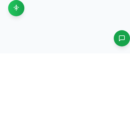
دورات، تدريب، استشارات، ونمو وظيفي في نظام بيئي واحد