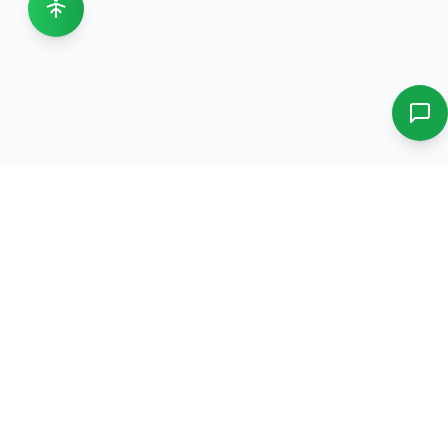
دورات، تدريب، استشارات، ونمو وظيفي في نظام بيئي واحد