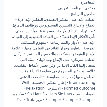
المعاصرة.
محتوى البرنامج التدريبي
تفاصيل البرنامج
القيادة الابداعية، التفكير التقليدي، التفكير الإبداعي( •
الدماغ والإبداع )التشريح الفسيولوجي ووظائف الدماغ(
• مستويات الإبداع الأربعة المسجلة عالمياً • أين ومتى
تأتي الأفكار الإبداعية؟ • من القيادة التقليدية إلى القيادة
الإبداعية )الأدوار والممارسات( • مفهوم المشكلة،
الفرصة، التطوير وقرار القائد في التعامل معها. • علاقة
الإبداع الوثيقة بالمشكلات والتحسين المستمر. • أركان
القيادة المرتكزة على الإبداع ومبادئها. • البيئة التي
يسعى إليها القائد الإبداعي وفن تغيير الأنماط التقليدية.
• الأساليب غير المشروع في مقاومة الإبداع وفن
التعامل معها )مقاومة المقاومة(. • العصف الذهني
Brainstorming • إطار التفكير- الحصيلة Well -
Formed outcome • الاسترخاء Relaxation •
القبعات الست Six Hats Six Hats Six Hats • سكامبر
Scamper Scamper Scamper • تريز Traiz Traiz