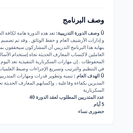
وصف البرنامج
Û وصف الدورة التدريبية:
تعد هذه الدورة هامة لكافة ا
و إدارات الأرشيف العام و حفظ الوثائق . وقد تم تصميم هذ
بنهاية هذا البرنامج التدريبي أن المشاركون سيحققون بمشي
العاملين لاكتساب المعارف الحديثة تجاه إستخدام الأسا
المحفوظات . إن مهارات السكرتارية التنفيذية تعد اليو
في التنظيم والترتيب وتسريع الإجراءات وضبط العلميات ال
Û الهدف العام :
تنمية وتطوير قدرات ومهارات المتدربين
المديرين بكفاءة وفاعلية ، وإكسابهم المعارف الحديثة ت
السكرتارية
عدد المتدربين المطلوب لعقد الدورة 40
5 أيام
حضورى نساء