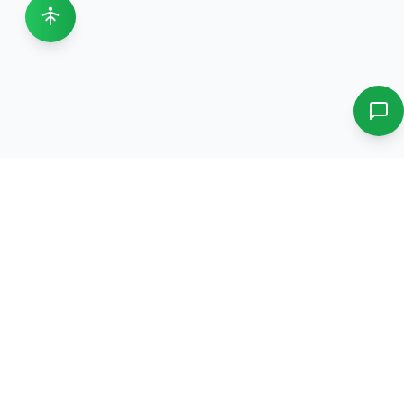
دورات، تدريب، استشارات، ونمو وظيفي في نظام بيئي واحد