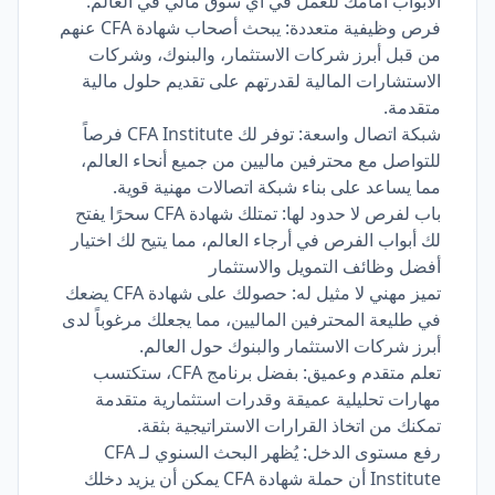
الأبواب أمامك للعمل في أي سوق مالي في العالم.
فرص وظيفية متعددة: يبحث أصحاب شهادة CFA عنهم
من قبل أبرز شركات الاستثمار، والبنوك، وشركات
الاستشارات المالية لقدرتهم على تقديم حلول مالية
متقدمة.
شبكة اتصال واسعة: توفر لك CFA Institute فرصاً
للتواصل مع محترفين ماليين من جميع أنحاء العالم،
مما يساعد على بناء شبكة اتصالات مهنية قوية.
باب لفرص لا حدود لها: تمتلك شهادة CFA سحرًا يفتح
لك أبواب الفرص في أرجاء العالم، مما يتيح لك اختيار
أفضل وظائف التمويل والاستثمار
تميز مهني لا مثيل له: حصولك على شهادة CFA يضعك
في طليعة المحترفين الماليين، مما يجعلك مرغوباً لدى
أبرز شركات الاستثمار والبنوك حول العالم.
تعلم متقدم وعميق: بفضل برنامج CFA، ستكتسب
مهارات تحليلية عميقة وقدرات استثمارية متقدمة
تمكنك من اتخاذ القرارات الاستراتيجية بثقة.
رفع مستوى الدخل: يُظهر البحث السنوي لـ CFA
Institute أن حملة شهادة CFA يمكن أن يزيد دخلك