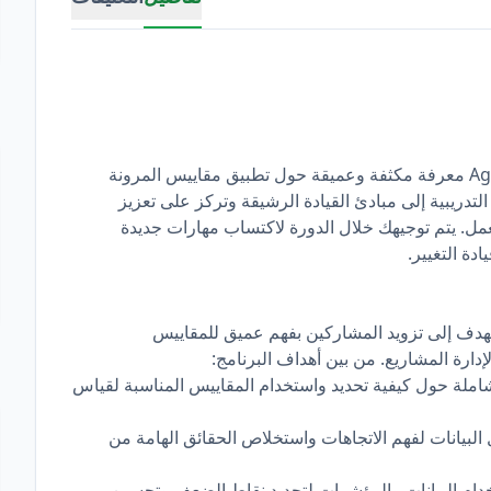
.تقدم دورة Agile Metrics Micro-Credential (AM-MC) معرفة مكثفة وعميقة حول تطبيق مقاييس المرونة
لتدريبية إلى مبادئ القيادة الرشيقة وتركز على تعزيز
مل. يتم توجيهك خلال الدورة لاكتساب مهارات جديدة
دة التغيير.
امج Agile Metrics Micro-Credential (AM-MC) يهدف إلى تزويد المشاركين بفهم عميق للمقاييس
ارة المشاريع. من بين أهداف البرنامج:
املة حول كيفية تحديد واستخدام المقاييس المناسبة لقياس
 البيانات لفهم الاتجاهات واستخلاص الحقائق الهامة من
دام البيانات والمؤشرات لتحديد نقاط الضعف وتحسين