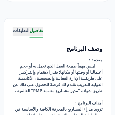
تفاصيل
التعليقات
وصف البرنامج
مقدمة :
ليـس مهماً طبيعة العمل الذي نعمل به أو حجم
أعـمالنا أو وقـتها أو مكانها؛ بقدر الاهتمام والتـركيـز
على طريقــة الإدارة الفعالـة والصحيحـة ، الأكاديمية
الدولية للتدريب تقـدم لك فرصةً للحصول على ذلك عن
طريق شهادة ''مدير مشـاريع معـتمد PMP'' العالمية .
أهداف البرنامج :
تزويد مدراء المشاريع بالمعرفة الكافية والأساسية في